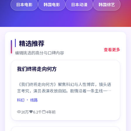
日本电影
韩国电影
日本动漫
韩国综艺
精选推荐
查看更多
编辑挑选的高分与口碑内容
99:48
精选
我们终将走向何方
《我们终将走向何方》聚焦科幻与人性博弈，镜头语
言考究，演员表演收放自如。剧情沿着一条主线一路
反转，每次揭晓都重塑前情认知，悬念感拉满。
科幻
· 线路
20万
6.2千
4年前
99:28