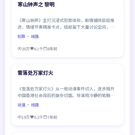
精选
寒山钟声之 黎明
《寒山钟声》主打沉浸式犯罪体验，剧情铺陈层层推
进，情绪节奏精准卡点，结局留下大量讨论空间，适
合喜欢慢热好戏的观众。
犯罪
· 线路
20万
6.1千
8年前
99:20
精选
雪落处万家灯火
《雪落处万家灯火》从一桩动漫事件切入，逐步揭开
中国香港社会背后的复杂切面。导演用冷静的笔触描
摹人物挣扎，沉浸感极强，看完后劲十足。
动漫
· 线路
19万
6.2千
7年前
99:17