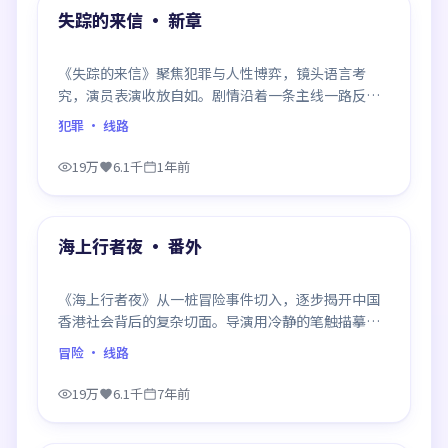
精选
失踪的来信 · 新章
《失踪的来信》聚焦犯罪与人性博弈，镜头语言考
究，演员表演收放自如。剧情沿着一条主线一路反
转，每次揭晓都重塑前情认知，悬念感拉满。
犯罪
· 线路
19万
6.1千
1年前
99:35
精选
海上行者夜 · 番外
《海上行者夜》从一桩冒险事件切入，逐步揭开中国
香港社会背后的复杂切面。导演用冷静的笔触描摹人
物挣扎，沉浸感极强，看完后劲十足。
冒险
· 线路
19万
6.1千
7年前
99:12