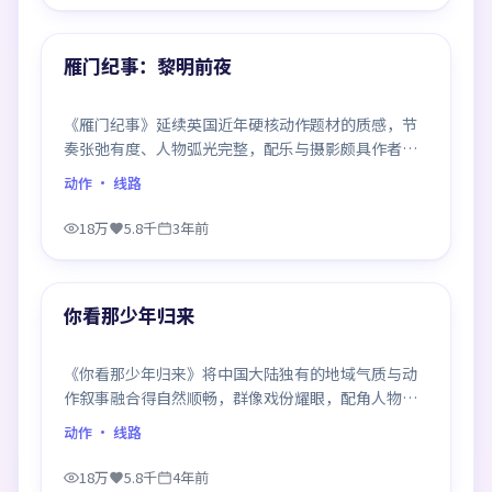
99:30
热门
雁门纪事：黎明前夜
《雁门纪事》延续英国近年硬核动作题材的质感，节
奏张弛有度、人物弧光完整，配乐与摄影颇具作者风
格，是一部值得逐帧细看的诚意之作。
动作
· 线路
18万
5.8千
3年前
99:29
热门
你看那少年归来
《你看那少年归来》将中国大陆独有的地域气质与动
作叙事融合得自然顺畅，群像戏份耀眼，配角人物同
样鲜活，整部作品质感扎实。
动作
· 线路
18万
5.8千
4年前