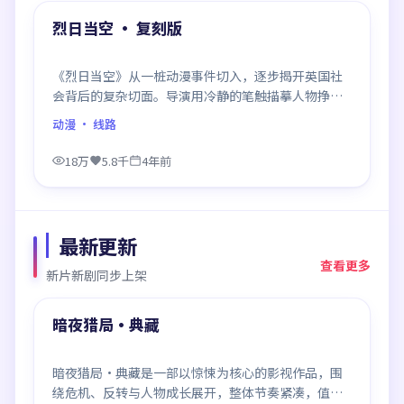
精选
烈日当空 · 复刻版
《烈日当空》从一桩动漫事件切入，逐步揭开英国社
会背后的复杂切面。导演用冷静的笔触描摹人物挣
扎，沉浸感极强，看完后劲十足。
动漫
· 线路
18万
5.8千
4年前
最新更新
查看更多
新片新剧同步上架
99:20
最新
暗夜猎局·典藏
暗夜猎局·典藏是一部以惊悚为核心的影视作品，围
绕危机、反转与人物成长展开，整体节奏紧凑，值得