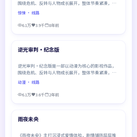
围绕危机、反转与人物成长展开，整体节奏紧凑，值
得推荐观看。
惊悚
· 线路
6.1万
3.9千
8年前
99:31
最新
逆光审判·纪念版
逆光审判·纪念版是一部以动漫为核心的影视作品，
围绕危机、反转与人物成长展开，整体节奏紧凑，值
得推荐观看。
动漫
· 线路
6.1万
3.6千
2年前
99:55
最新
雨夜未央
《雨夜未央》主打沉浸式爱情体验，剧情铺陈层层推