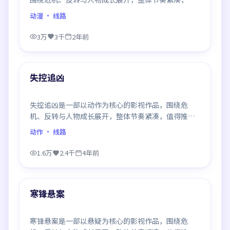
得推荐观看。
动漫
· 线路
3万
3千
2年前
99:24
最新
失控追凶
失控追凶是一部以动作为核心的影视作品，围绕危
机、反转与人物成长展开，整体节奏紧凑，值得推荐
观看。
动作
· 线路
1.6万
2.4千
4年前
99:47
最新
寒锋悬案
寒锋悬案是一部以悬疑为核心的影视作品，围绕危