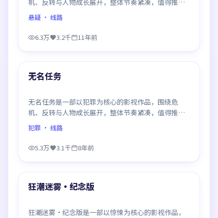
机、反转与人物成长展开，整体节奏紧凑，值得推荐
观看。
悬疑
· 线路
6.3万
3.2千
11年前
94:11
最新
无名任务
无名任务是一部以犯罪为核心的影视作品，围绕危
机、反转与人物成长展开，整体节奏紧凑，值得推荐
观看。
犯罪
· 线路
5.3万
3.1千
8年前
99:32
最新
狂潮迷雾·纪念版
狂潮迷雾·纪念版是一部以惊悚为核心的影视作品，