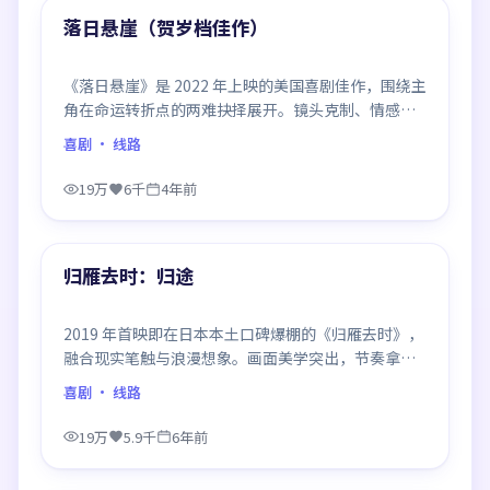
精选
落日悬崖（贺岁档佳作）
《落日悬崖》是 2022 年上映的美国喜剧佳作，围绕主
角在命运转折点的两难抉择展开。镜头克制、情感浓
烈，伏笔层层铺陈，结尾出人意料，是同类题材中口
喜剧
· 线路
碑回潮的一部。
19万
6千
4年前
99:39
精选
归雁去时：归途
2019 年首映即在日本本土口碑爆棚的《归雁去时》，
融合现实笔触与浪漫想象。画面美学突出，节奏拿捏
到位，是当年话题度居高不下的代表作。
喜剧
· 线路
19万
5.9千
6年前
99:48