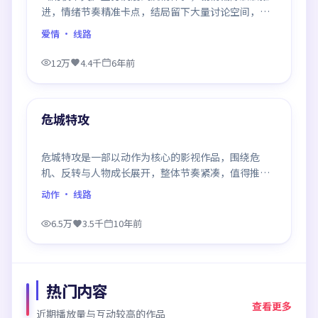
进，情绪节奏精准卡点，结局留下大量讨论空间，适
合喜欢慢热好戏的观众。
爱情
· 线路
12万
4.4千
6年前
99:02
最新
危城特攻
危城特攻是一部以动作为核心的影视作品，围绕危
机、反转与人物成长展开，整体节奏紧凑，值得推荐
观看。
动作
· 线路
6.5万
3.5千
10年前
热门内容
查看更多
近期播放量与互动较高的作品
99:35