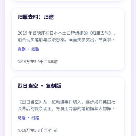
热门
归雁去时：归途
2019 年首映即在日本本土口碑爆棚的《归雁去时》，
融合现实笔触与浪漫想象。画面美学突出，节奏拿捏
到位，是当年话题度居高不下的代表作。
喜剧
· 线路
19万
5.9千
6年前
99:48
热门
烈日当空 · 复刻版
《烈日当空》从一桩动漫事件切入，逐步揭开英国社
会背后的复杂切面。导演用冷静的笔触描摹人物挣
扎，沉浸感极强，看完后劲十足。
动漫
· 线路
18万
5.8千
4年前