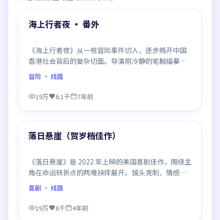
热门
海上行者夜 · 番外
《海上行者夜》从一桩冒险事件切入，逐步揭开中国
香港社会背后的复杂切面。导演用冷静的笔触描摹人
物挣扎，沉浸感极强，看完后劲十足。
冒险
· 线路
19万
6.1千
7年前
99:12
热门
落日悬崖（贺岁档佳作）
《落日悬崖》是 2022 年上映的美国喜剧佳作，围绕主
角在命运转折点的两难抉择展开。镜头克制、情感浓
烈，伏笔层层铺陈，结尾出人意料，是同类题材中口
喜剧
· 线路
碑回潮的一部。
19万
6千
4年前
99:39